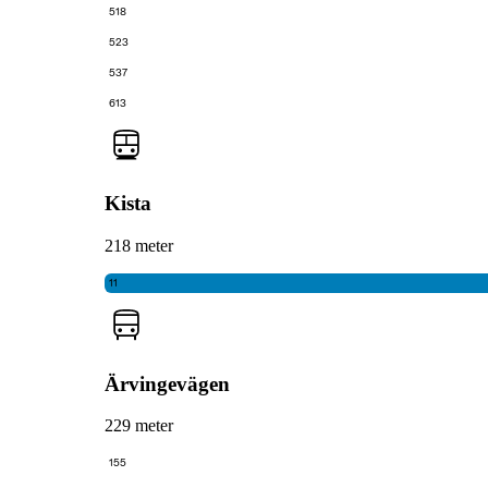
518
523
537
613
Kista
218 meter
11
Ärvingevägen
229 meter
155