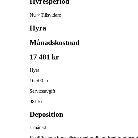
Hyresperiod
Nu
Tillsvidare
Hyra
Månadskostnad
17 481 kr
Hyra
16 500 kr
Serviceavgift
981 kr
Deposition
1 månad
Kvalificerade hyresgäster med godkänd kreditupplysni