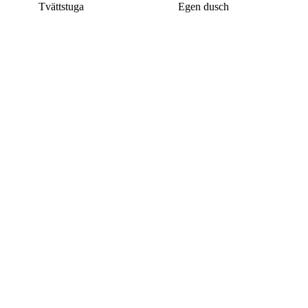
Tvättstuga
Egen dusch
Denna bostad är borttagen