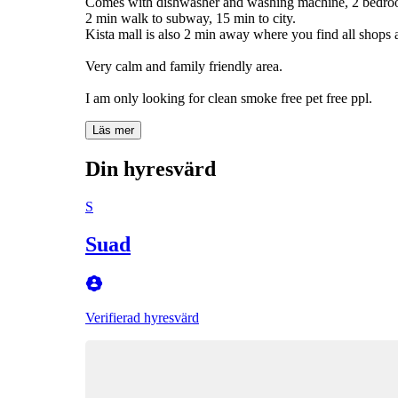
Comes with dishwasher and washing machine, 2 bedro
2 min walk to subway, 15 min to city.
Kista mall is also 2 min away where you find all shops 
Very calm and family friendly area.
Läs mer
Din hyresvärd
S
Suad
Verifierad hyresvärd