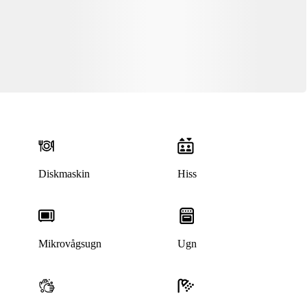
Diskmaskin
Hiss
Mikrovågsugn
Ugn