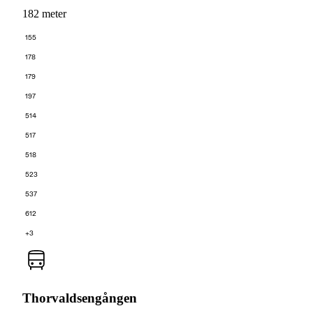
182 meter
155
178
179
197
514
517
518
523
537
612
+3
Thorvaldsengången