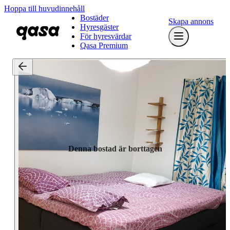
Hoppa till huvudinnehåll
Bostäder
Skapa annons
Hyresgäster
För hyresvärdar
Qasa Premium
Denna bostad är borttagen