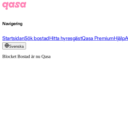
Navigering
Startsidan
Sök bostad
Hitta hyresgäst
Qasa Premium
Hjälp
A
Svenska
Blocket Bostad är nu Qasa