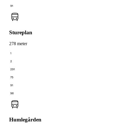
91
Stureplan
278 meter
1
2
291
75
91
96
Humlegården