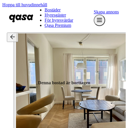
Hoppa till huvudinnehåll
Bostäder
Skapa annons
Hyresgäster
För hyresvärdar
Qasa Premium
Denna bostad är borttagen