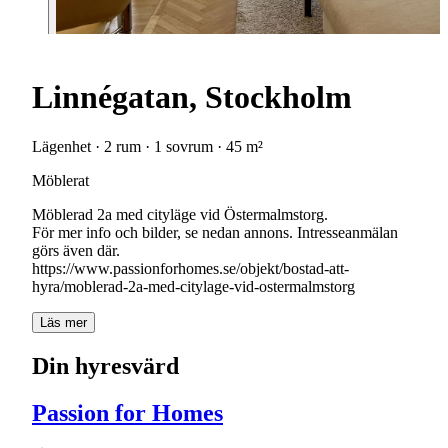
Linnégatan, Stockholm
Lägenhet · 2 rum · 1 sovrum · 45 m²
Möblerat
Möblerad 2a med cityläge vid Östermalmstorg.
För mer info och bilder, se nedan annons. Intresseanmälan
görs även där.
https://www.passionforhomes.se/objekt/bostad-att-
hyra/moblerad-2a-med-citylage-vid-ostermalmstorg
Läs mer
Din hyresvärd
Passion for Homes