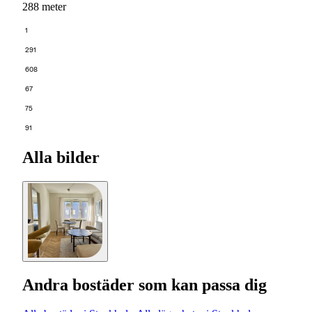
288 meter
1
291
608
67
75
91
Alla bilder
Andra bostäder som kan passa dig