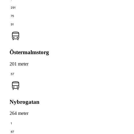
291
75
91
Östermalmstorg
201 meter
57
Nybrogatan
264 meter
1
67