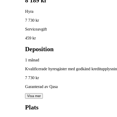
8 189 kr
Hyra
7 730 kr
Serviceavgift
459 kr
Deposition
1 månad
Kvalificerade hyresgäster med godkänd kreditupplysni
7 730 kr
Garanterad av Qasa
Visa mer
Plats