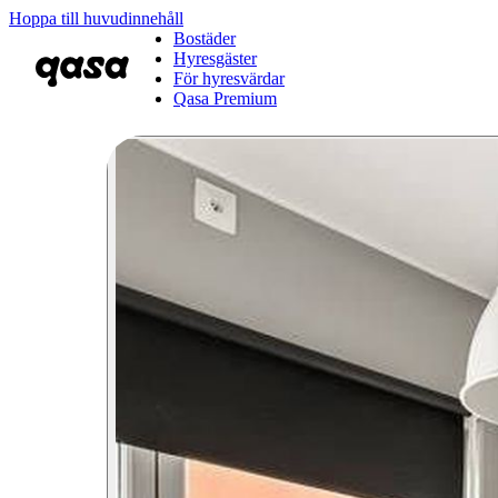
Hoppa till huvudinnehåll
Bostäder
Hyresgäster
För hyresvärdar
Qasa Premium