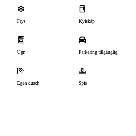
Frys
Kylskåp
Ugn
Parkering tillgänglig
Egen dusch
Spis