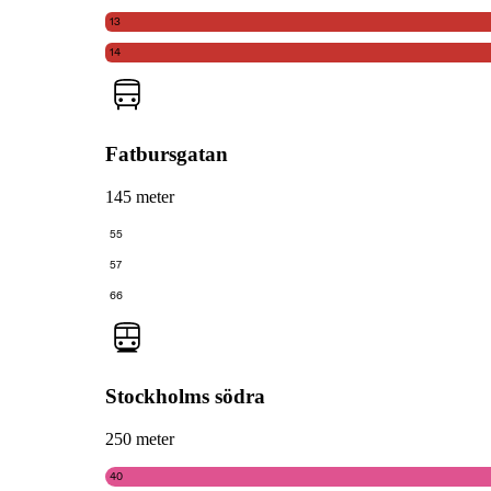
13
14
Fatbursgatan
145 meter
55
57
66
Stockholms södra
250 meter
40