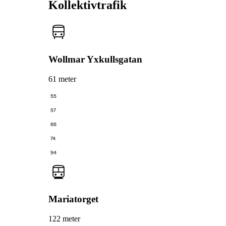
Kollektivtrafik
Wollmar Yxkullsgatan
61 meter
55
57
66
74
94
Mariatorget
122 meter