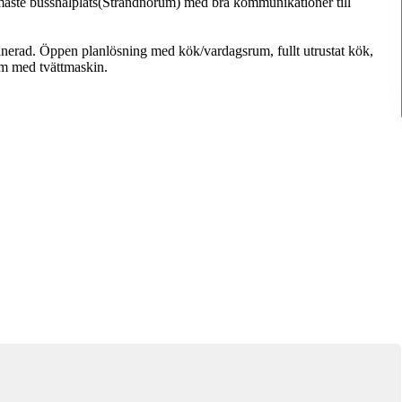
närmaste busshålplats(Strandnorum) med bra kommunikationer till
erad. Öppen planlösning med kök/vardagsrum, fullt utrustat kök,
m med tvättmaskin.