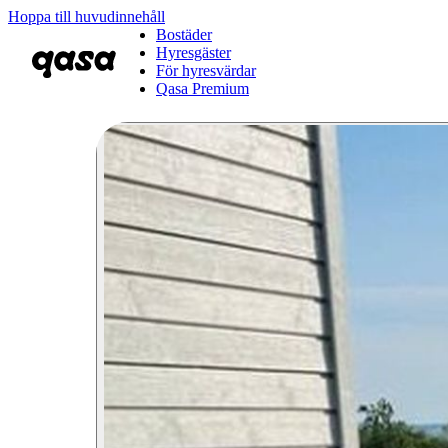
Hoppa till huvudinnehåll
Bostäder
Hyresgäster
För hyresvärdar
Qasa Premium