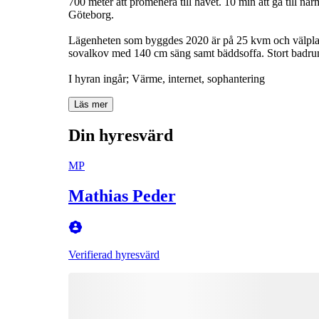
700 meter att promenera till havet. 10 min att gå till 
Göteborg.
Lägenheten som byggdes 2020 är på 25 kvm och välplan
sovalkov med 140 cm säng samt bäddsoffa. Stort badru
Läs mer
Din hyresvärd
MP
Mathias Peder
Verifierad hyresvärd