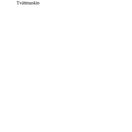
Tvättmaskin
Denna bostad är borttagen