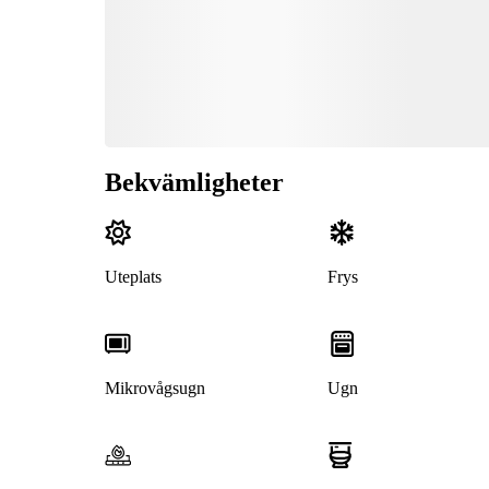
Bekvämligheter
Uteplats
Frys
Mikrovågsugn
Ugn