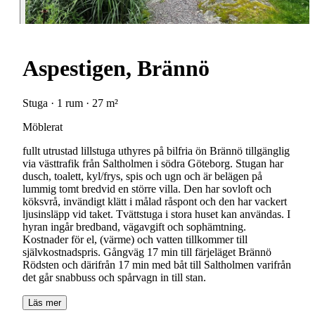
Aspestigen, Brännö
Stuga · 1 rum · 27 m²
Möblerat
fullt utrustad lillstuga uthyres på bilfria ön Brännö tillgänglig
via västtrafik från Saltholmen i södra Göteborg. Stugan har
dusch, toalett, kyl/frys, spis och ugn och är belägen på
lummig tomt bredvid en större villa. Den har sovloft och
köksvrå, invändigt klätt i målad råspont och den har vackert
ljusinsläpp vid taket. Tvättstuga i stora huset kan användas. I
hyran ingår bredband, vägavgift och sophämtning.
Kostnader för el, (värme) och vatten tillkommer till
självkostnadspris. Gångväg 17 min till färjeläget Brännö
Rödsten och därifrån 17 min med båt till Saltholmen varifrån
det går snabbuss och spårvagn in till stan.
Läs mer