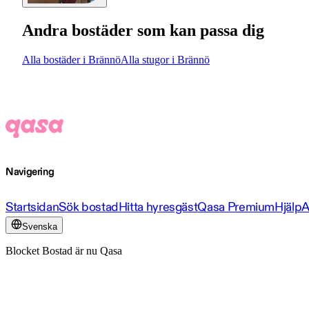
Andra bostäder som kan passa dig
Alla bostäder i Brännö
Alla stugor i Brännö
Navigering
Startsidan
Sök bostad
Hitta hyresgäst
Qasa Premium
Hjälp
A
Svenska
Blocket Bostad är nu Qasa