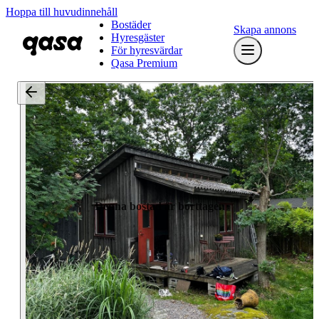
Hoppa till huvudinnehåll
Bostäder
Skapa annons
Hyresgäster
För hyresvärdar
Qasa Premium
Denna bostad är borttagen