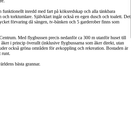
re.
 funktionellt inredd med fart på köksredskap och alla tänkbara
och torktumlare. Självklart ingår också en egen dusch och toalett. Det
cket förvaring då sängen, tv-bänken och 5 garderober finns som
ms Centrum. Med flygbussen precis nedanför ca 300 m utanför huset till
ker i princip överallt (inklusive flygbussarna som åker direkt, utan
rbjuder också gröna områden för avkoppling och rekreation. Bostaden är
 runt.
världens bästa grannar.