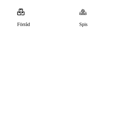
Förråd
Spis
Bostaden är uthyrd