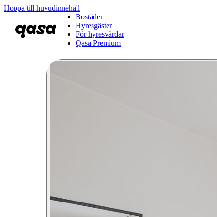
Hoppa till huvudinnehåll
Bostäder
Hyresgäster
För hyresvärdar
Qasa Premium