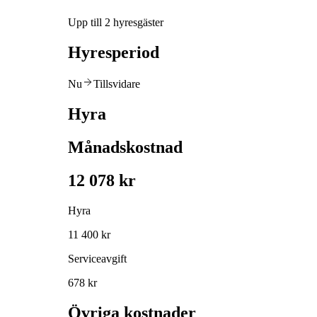
Upp till 2 hyresgäster
Hyresperiod
Nu
Tillsvidare
Hyra
Månadskostnad
12 078 kr
Hyra
11 400 kr
Serviceavgift
678 kr
Övriga kostnader