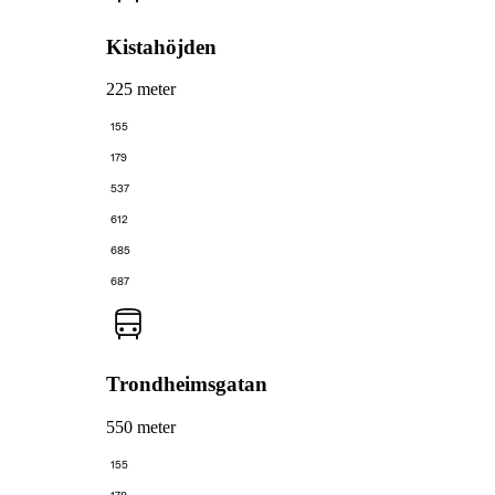
Kistahöjden
225 meter
155
179
537
612
685
687
Trondheimsgatan
550 meter
155