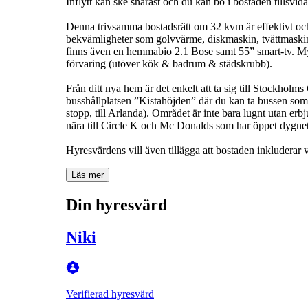
Inflytt kan ske snarast och du kan bo i bostaden tillsvida
Denna trivsamma bostadsrätt om 32 kvm är effektivt och
bekvämligheter som golvvärme, diskmaskin, tvättmaskin 
finns även en hemmabio 2.1 Bose samt 55” smart-tv. My
förvaring (utöver kök & badrum & städskrubb).
Från ditt nya hem är det enkelt att ta sig till Stockhol
busshållplatsen ”Kistahöjden” där du kan ta bussen som å
stopp, till Arlanda). Området är inte bara lugnt utan e
nära till Circle K och Mc Donalds som har öppet dygnet
Hyresvärdens vill även tillägga att bostaden inkluderar 
Läs mer
Din hyresvärd
Niki
Verifierad hyresvärd