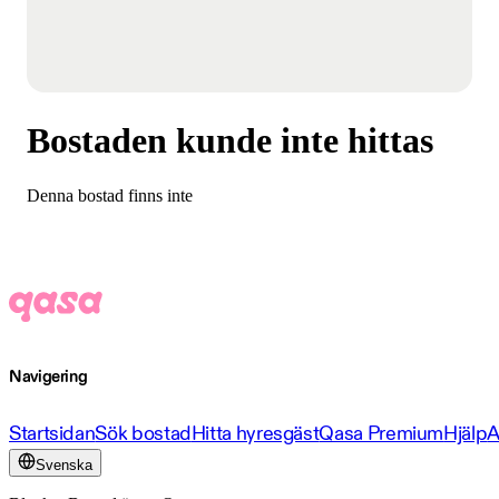
Bostaden kunde inte hittas
Denna bostad finns inte
Navigering
Startsidan
Sök bostad
Hitta hyresgäst
Qasa Premium
Hjälp
A
Svenska