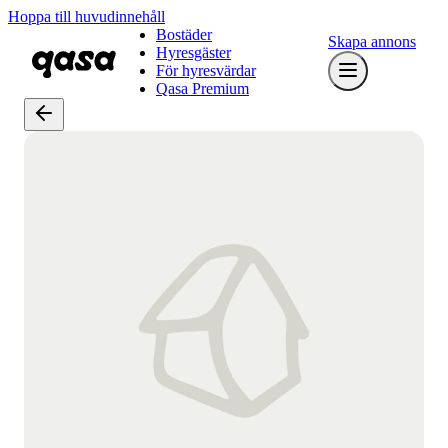
Hoppa till huvudinnehåll
Bostäder
Skapa annons
Hyresgäster
För hyresvärdar
Qasa Premium