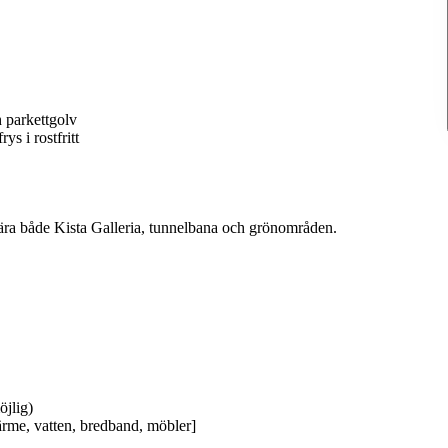
 parkettgolv
s i rostfritt
 nära både Kista Galleria, tunnelbana och grönområden.
öjlig)
värme, vatten, bredband, möbler]