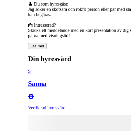
👤 Du som hyresgäst:
Jag söker en skötsam och rökfri person eller par med st
kan begäras.
📩 Intresserad?
Skicka ett meddelande med en kort presentation av dig s
gärna med visningstid!
Läs mer
Din hyresvärd
S
Sanna
Verifierad hyresvärd