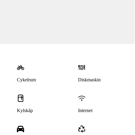
Cykelrum
Diskmaskin
Denna bostad är borttagen
Kylskåp
Internet