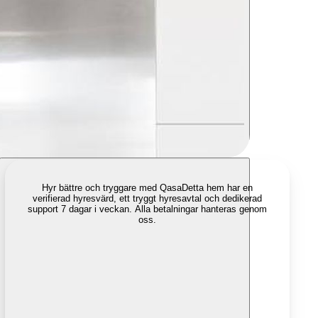
Hyr bättre och tryggare med Qasa
Detta hem har en
verifierad hyresvärd, ett tryggt hyresavtal och dedikerad
support 7 dagar i veckan. Alla betalningar hanteras genom
oss.