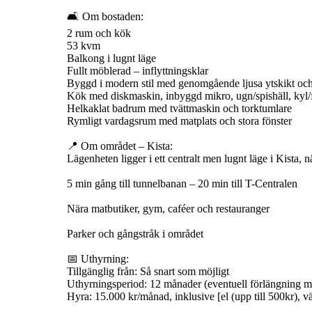
🛋️ Om bostaden:
2 rum och kök
53 kvm
Balkong i lugnt läge
Fullt möblerad – inflyttningsklar
Byggd i modern stil med genomgående ljusa ytskikt och
Kök med diskmaskin, inbyggd mikro, ugn/spishäll, kyl/fry
Helkaklat badrum med tvättmaskin och torktumlare
Rymligt vardagsrum med matplats och stora fönster
📍 Om området – Kista:
Lägenheten ligger i ett centralt men lugnt läge i Kista,
5 min gång till tunnelbanan – 20 min till T-Centralen
Nära matbutiker, gym, caféer och restauranger
Parker och gångstråk i området
📅 Uthyrning:
Tillgänglig från: Så snart som möjligt
Uthyrningsperiod: 12 månader (eventuell förlängning m
Hyra: 15.000 kr/månad, inklusive [el (upp till 500kr), 