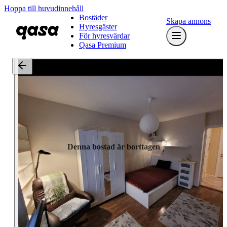
Hoppa till huvudinnehåll
Bostäder
Skapa annons
Hyresgäster
För hyresvärdar
Qasa Premium
Denna bostad är borttagen