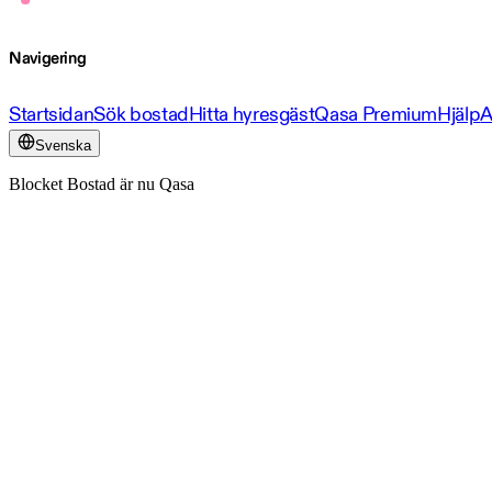
Navigering
Startsidan
Sök bostad
Hitta hyresgäst
Qasa Premium
Hjälp
A
Svenska
Blocket Bostad är nu Qasa