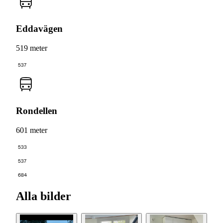
Eddavägen
519 meter
537
Rondellen
601 meter
533
537
684
Alla bilder