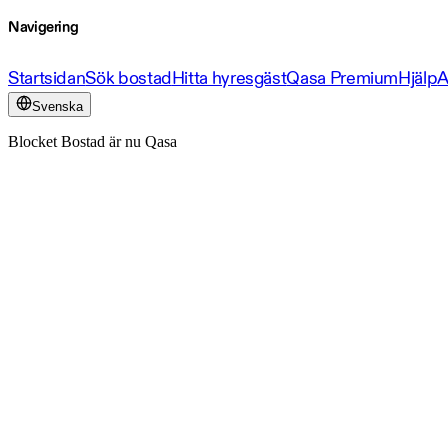
Navigering
Startsidan
Sök bostad
Hitta hyresgäst
Qasa Premium
Hjälp
A
Svenska
Blocket Bostad är nu Qasa