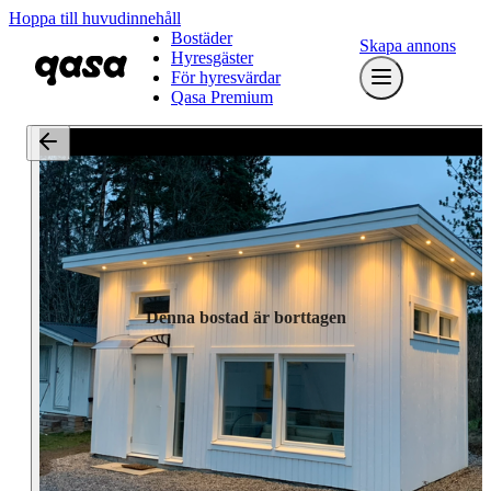
Hoppa till huvudinnehåll
Bostäder
Skapa annons
Hyresgäster
För hyresvärdar
Qasa Premium
Denna bostad är borttagen