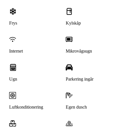
Frys
Kylskåp
Internet
Mikrovågsugn
Ugn
Parkering ingår
Luftkonditionering
Egen dusch