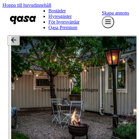
Hoppa till huvudinnehåll
Bostäder
Skapa annons
Hyresgäster
För hyresvärdar
Qasa Premium
Denna bostad är borttagen