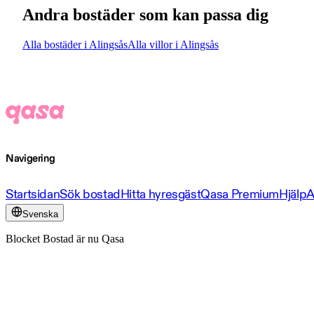
Andra bostäder som kan passa dig
Alla bostäder i Alingsås
Alla villor i Alingsås
Navigering
Startsidan
Sök bostad
Hitta hyresgäst
Qasa Premium
Hjälp
A
Svenska
Blocket Bostad är nu Qasa