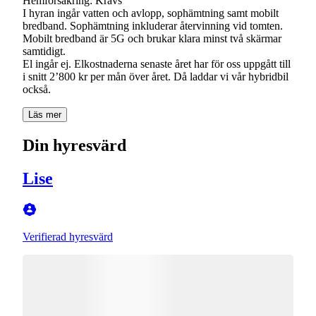
Hemförsäkring: Krävs
I hyran ingår vatten och avlopp, sophämtning samt mobilt
bredband. Sophämtning inkluderar återvinning vid tomten.
Mobilt bredband är 5G och brukar klara minst två skärmar
samtidigt.
El ingår ej. Elkostnaderna senaste året har för oss uppgått till
i snitt 2’800 kr per mån över året. Då laddar vi vår hybridbil
också.
Läs mer
Din hyresvärd
Lise
Verifierad hyresvärd