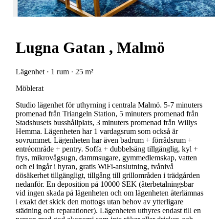
Lugna Gatan , Malmö
Lägenhet · 1 rum · 25 m²
Möblerat
Studio lägenhet för uthyrning i centrala Malmö. 5-7 minuters
promenad från Triangeln Station, 5 minuters promenad från
Stadshusets busshållplats, 3 minuters promenad från Willys
Hemma. Lägenheten har 1 vardagsrum som också är
sovrummet. Lägenheten har även badrum + förrådsrum +
entréområde + pentry. Soffa + dubbelsäng tillgänglig, kyl +
frys, mikrovågsugn, dammsugare, gymmedlemskap, vatten
och el ingår i hyran, gratis WiFi-anslutning, tvånivå
dösäkerhet tillgängligt, tillgång till grillområden i trädgården
nedanför. En deposition på 10000 SEK (återbetalningsbar
vid ingen skada på lägenheten och om lägenheten återlämnas
i exakt det skick den mottogs utan behov av ytterligare
städning och reparationer). Lägenheten uthyres endast till en