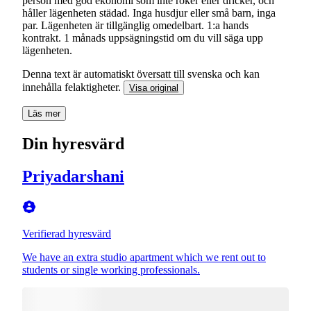
person med god ekonomi som inte röker eller dricker, och
håller lägenheten städad. Inga husdjur eller små barn, inga
par. Lägenheten är tillgänglig omedelbart. 1:a hands
kontrakt. 1 månads uppsägningstid om du vill säga upp
lägenheten.
Denna text är automatiskt översatt till svenska och kan
innehålla felaktigheter.
Visa original
Läs mer
Din hyresvärd
Priyadarshani
Verifierad hyresvärd
We have an extra studio apartment which we rent out to
students or single working professionals.