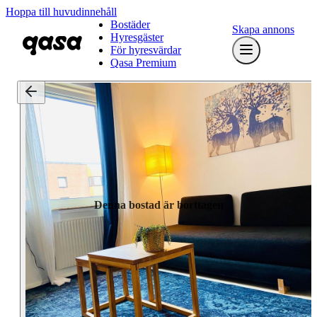
Hoppa till huvudinnehåll
Bostäder
Skapa annons
Hyresgäster
För hyresvärdar
Qasa Premium
Denna bostad är borttagen