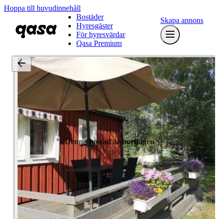
Hoppa till huvudinnehåll
Bostäder
Skapa annons
Hyresgäster
För hyresvärdar
Qasa Premium
Denna bostad är borttagen