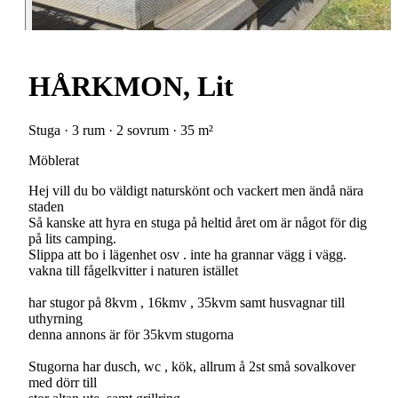
HÅRKMON, Lit
Stuga · 3 rum · 2 sovrum · 35 m²
Möblerat
Hej vill du bo väldigt naturskönt och vackert men ändå nära
staden
Så kanske att hyra en stuga på heltid året om är något för dig
på lits camping.
Slippa att bo i lägenhet osv . inte ha grannar vägg i vägg.
vakna till fågelkvitter i naturen istället
har stugor på 8kvm , 16kmv , 35kvm samt husvagnar till
uthyrning
denna annons är för 35kvm stugorna
Stugorna har dusch, wc , kök, allrum å 2st små sovalkover
med dörr till