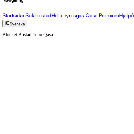
Navigering
Startsidan
Sök bostad
Hitta hyresgäst
Qasa Premium
Hjälp
A
Svenska
Blocket Bostad är nu Qasa