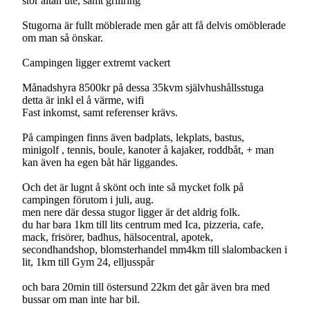
stor altan ute, samt grillring
Stugorna är fullt möblerade men går att få delvis omöblerade
om man så önskar.
Campingen ligger extremt vackert
Månadshyra 8500kr på dessa 35kvm självhushållsstuga
detta är inkl el å värme, wifi
Fast inkomst, samt referenser krävs.
På campingen finns även badplats, lekplats, bastus,
minigolf , tennis, boule, kanoter å kajaker, roddbåt, + man
kan även ha egen båt här liggandes.
Och det är lugnt å skönt och inte så mycket folk på
campingen förutom i juli, aug.
men nere där dessa stugor ligger är det aldrig folk.
du har bara 1km till lits centrum med Ica, pizzeria, cafe,
mack, frisörer, badhus, hälsocentral, apotek,
secondhandshop, blomsterhandel mm4km till slalombacken i
lit, 1km till Gym 24, elljusspår
och bara 20min till östersund 22km det går även bra med
bussar om man inte har bil.