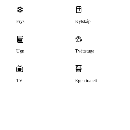
Frys
Kylskåp
Ugn
Tvättstuga
Denna bostad är borttagen
TV
Egen toalett