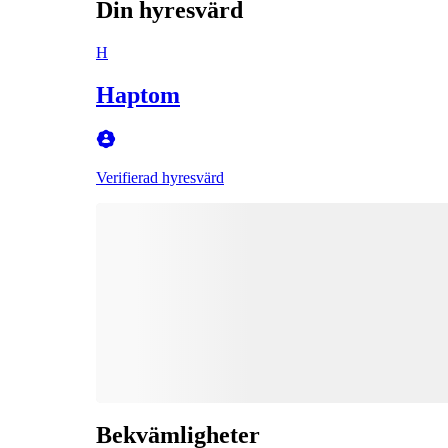
Din hyresvärd
H
Haptom
Verifierad hyresvärd
Bekvämligheter