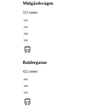
Midgårdsvägen
315 meter
576
582
589
592
Baldergatan
422 meter
582
589
592