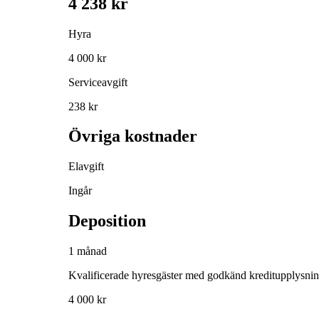
4 238 kr
Hyra
4 000 kr
Serviceavgift
238 kr
Övriga kostnader
Elavgift
Ingår
Deposition
1 månad
Kvalificerade hyresgäster med godkänd kreditupplysni
4 000 kr