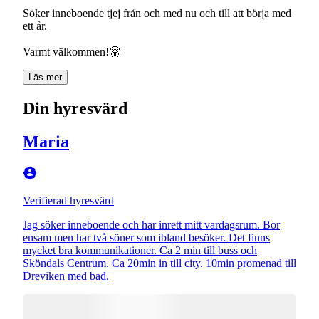
Söker inneboende tjej från och med nu och till att börja med
ett år.
Varmt välkommen!🤗
Läs mer
Din hyresvärd
Maria
Verifierad hyresvärd
Jag söker inneboende och har inrett mitt vardagsrum. Bor
ensam men har två söner som ibland besöker. Det finns
mycket bra kommunikationer. Ca 2 min till buss och
Sköndals Centrum. Ca 20min in till city. 10min promenad till
Dreviken med bad.