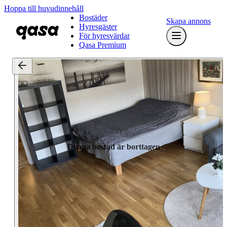
Hoppa till huvudinnehåll
Bostäder
Skapa annons
Hyresgäster
För hyresvärdar
Qasa Premium
Denna bostad är borttagen