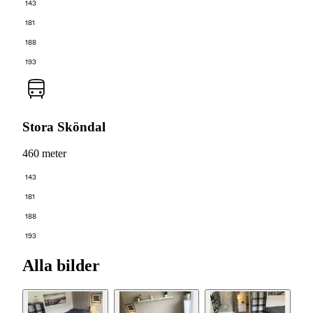
143
181
188
193
Stora Sköndal
460 meter
143
181
188
193
Alla bilder