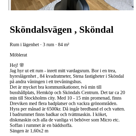
Sköndalsvägen , Sköndal
Rum i lägenhet · 3 rum · 84 m²
Möblerat
Hej! 🌸
Jag hyr ut ett rum - inrett mitt vardagsrum. Bor i en trea,
hyreslägenhet , 84 kvadratmeter, Stena fastigheter i Sköndal
på andra våningen i ett trevåningshus.
Det är mycket bra kommunikationer, två min till
busshållplats, Hemköp och Sköndals Centrum. Det tar ca 20
min till Stockholms city. Med 10 - 15 min promenad, finns
Dreviken med flera badplatser och vackra grönområden.
Hyra per månad är 6500kr. Då ingår bredband el och vatten.
I badrummet finns badkar och tvättmaskin. I köket,
diskmaskin och alla de vanliga vi behöver som Micro etc.
Soffan i rummet är en bäddsoffa.
Sängen är 1,60x2 m