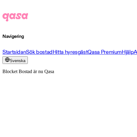
Navigering
Startsidan
Sök bostad
Hitta hyresgäst
Qasa Premium
Hjälp
A
Svenska
Blocket Bostad är nu Qasa