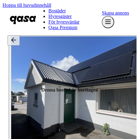
Hoppa till huvudinnehåll
Bostäder
Skapa annons
Hyresgäster
För hyresvärdar
Qasa Premium
Denna bostad är borttagen