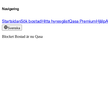
Navigering
Startsidan
Sök bostad
Hitta hyresgäst
Qasa Premium
Hjälp
A
Svenska
Blocket Bostad är nu Qasa