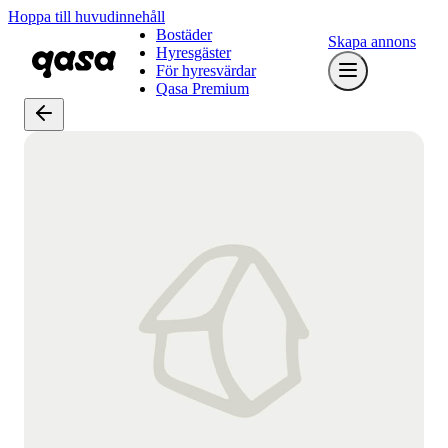
Hoppa till huvudinnehåll
Bostäder
Skapa annons
Hyresgäster
För hyresvärdar
Qasa Premium