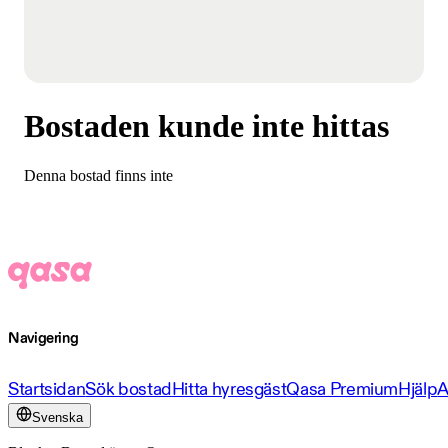
Bostaden kunde inte hittas
Denna bostad finns inte
Navigering
Startsidan
Sök bostad
Hitta hyresgäst
Qasa Premium
Hjälp
A
Svenska