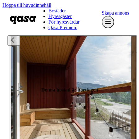
Hoppa till huvudinnehåll
Bostäder
Skapa annons
Hyresgäster
För hyresvärdar
Qasa Premium
Denna bostad är borttagen