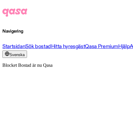
Navigering
Startsidan
Sök bostad
Hitta hyresgäst
Qasa Premium
Hjälp
A
Svenska
Blocket Bostad är nu Qasa