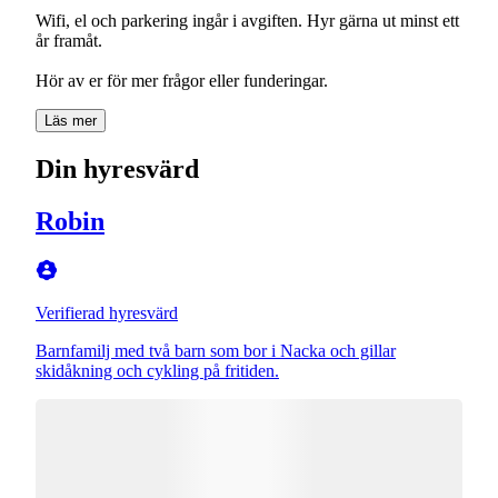
Wifi, el och parkering ingår i avgiften. Hyr gärna ut minst ett
år framåt.
Hör av er för mer frågor eller funderingar.
Läs mer
Din hyresvärd
Robin
Verifierad hyresvärd
Barnfamilj med två barn som bor i Nacka och gillar
skidåkning och cykling på fritiden.