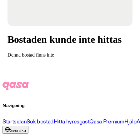
Bostaden kunde inte hittas
Denna bostad finns inte
Navigering
Startsidan
Sök bostad
Hitta hyresgäst
Qasa Premium
Hjälp
A
Svenska