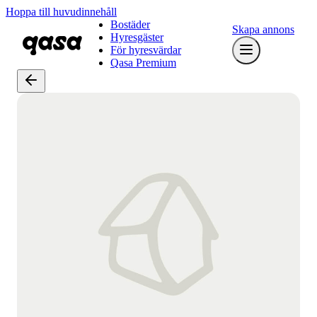
Hoppa till huvudinnehåll
Bostäder
Skapa annons
Hyresgäster
För hyresvärdar
Qasa Premium