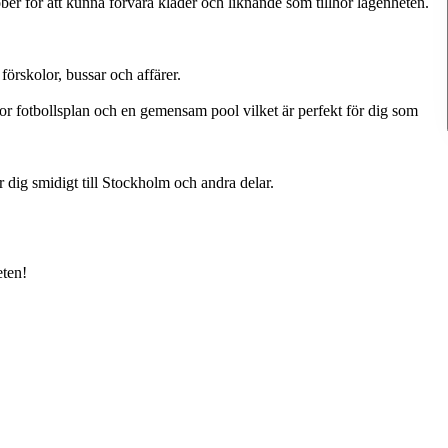
ber för att kunna förvara kläder och liknande som tillhör lägenheten.
 förskolor, bussar och affärer.
stor fotbollsplan och en gemensam pool vilket är perfekt för dig som
r dig smidigt till Stockholm och andra delar.