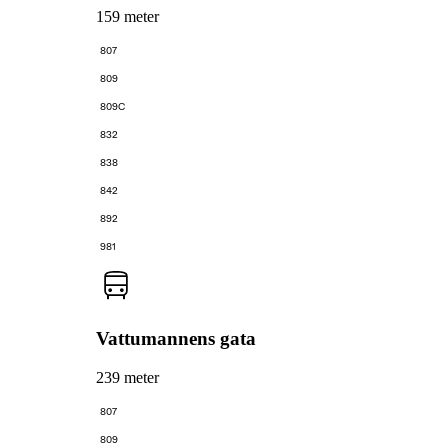
159 meter
807
809
809C
832
838
842
892
981
Vattumannens gata
239 meter
807
809