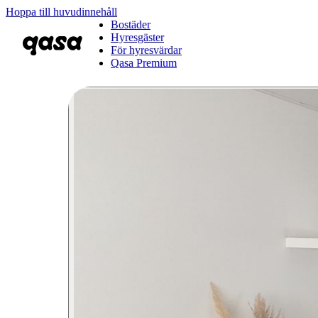
Hoppa till huvudinnehåll
Bostäder
Hyresgäster
För hyresvärdar
Qasa Premium