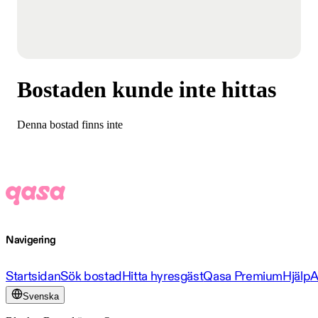
Bostaden kunde inte hittas
Denna bostad finns inte
Navigering
Startsidan
Sök bostad
Hitta hyresgäst
Qasa Premium
Hjälp
A
Svenska