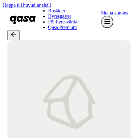
Hoppa till huvudinnehåll
Bostäder
Skapa annons
Hyresgäster
För hyresvärdar
Qasa Premium