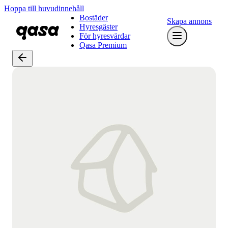
Hoppa till huvudinnehåll
Bostäder
Skapa annons
Hyresgäster
För hyresvärdar
Qasa Premium