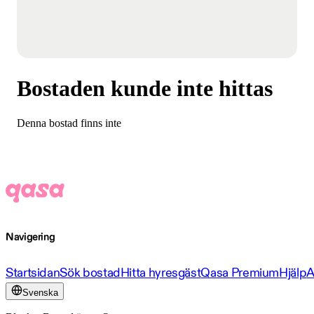
Bostaden kunde inte hittas
Denna bostad finns inte
Navigering
Startsidan
Sök bostad
Hitta hyresgäst
Qasa Premium
Hjälp
A
Svenska