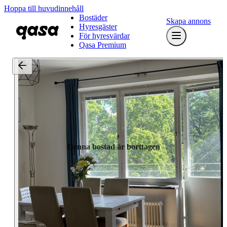
Hoppa till huvudinnehåll
Bostäder
Skapa annons
Hyresgäster
För hyresvärdar
Qasa Premium
Denna bostad är borttagen