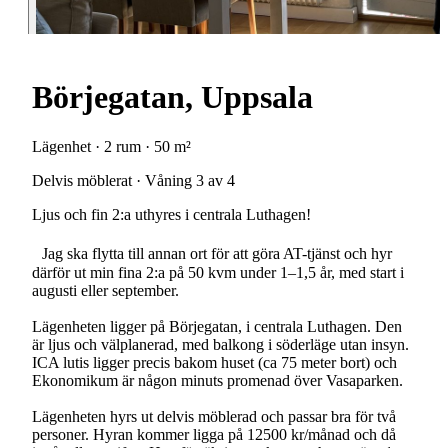
Börjegatan, Uppsala
Lägenhet · 2 rum · 50 m²
Delvis möblerat · Våning 3 av 4
Ljus och fin 2:a uthyres i centrala Luthagen!
Jag ska flytta till annan ort för att göra AT-tjänst och hyr
därför ut min fina 2:a på 50 kvm under 1–1,5 år, med start i
augusti eller september.
Lägenheten ligger på Börjegatan, i centrala Luthagen. Den
är ljus och välplanerad, med balkong i söderläge utan insyn.
ICA lutis ligger precis bakom huset (ca 75 meter bort) och
Ekonomikum är någon minuts promenad över Vasaparken.
Lägenheten hyrs ut delvis möblerad och passar bra för två
personer. Hyran kommer ligga på 12500 kr/månad och då