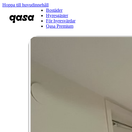
Hoppa till huvudinnehåll
Bostäder
Hyresgäster
För hyresvärdar
Qasa Premium