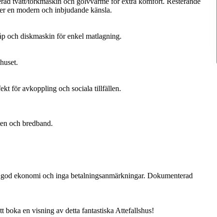
erad tvätt/torkmaskin och golvvärme för extra komfort. Resterande
 ger en modern och inbjudande känsla.
kåp och diskmaskin för enkel matlagning.
shuset.
kt för avkoppling och sociala tillfällen.
ten och bredband.
r god ekonomi och inga betalningsanmärkningar. Dokumenterad
tt boka en visning av detta fantastiska Attefallshus!