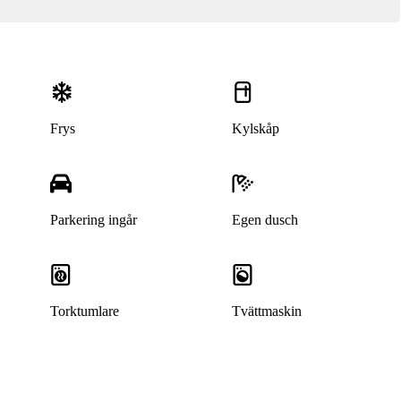
Frys
Kylskåp
Parkering ingår
Egen dusch
Denna bostad är borttagen
Torktumlare
Tvättmaskin