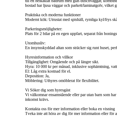
till ett helkaklat badrum med glas duschväggar, kombin
bostad har ljusa väggar och parkett/laminatgolv, vilket
Praktiska och moderna funktioner
Modernt kök: Utrustat med spishäll, rymliga kyl/frys s
Parkeringsmöjligheter:
Plats för 2 bilar på en egen uppfart, separat från boning
Utomhusliv:
En insynsskyddad altan som sträcker sig runt huset, perfe
Hyresinformation och villkor
Tillgänglighet: Omgående och på längre sikt.
Hyra: 10 000 kr per månad, inklusive sophämtning, vat
El: Låg extra kostnad för el.
Deposition: Ja,
Möblering: Uthyres omöblerat för flexibilitet.
Vi Söker dig som hyresgäst
Vi välkomnar ensamstående eller par utan barn som ha
inkomst krävs.
Kontakta oss för mer information eller boka en visning
Tveka inte att höra av dig för mer information eller för a