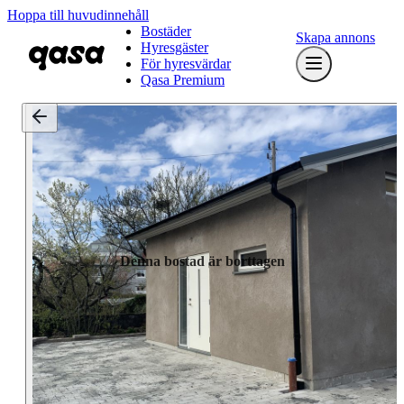
Hoppa till huvudinnehåll
Bostäder
Skapa annons
Hyresgäster
För hyresvärdar
Qasa Premium
Denna bostad är borttagen