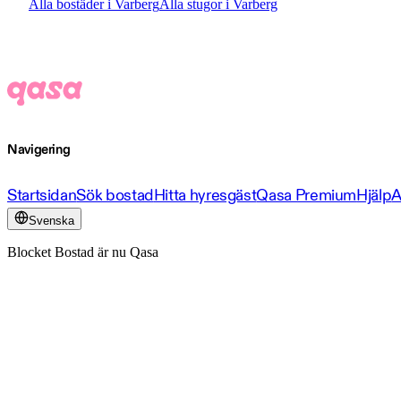
Alla bostäder i Varberg
Alla stugor i Varberg
Navigering
Startsidan
Sök bostad
Hitta hyresgäst
Qasa Premium
Hjälp
A
Svenska
Blocket Bostad är nu Qasa