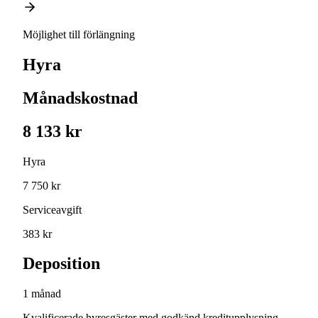
Möjlighet till förlängning
Hyra
Månadskostnad
8 133 kr
Hyra
7 750 kr
Serviceavgift
383 kr
Deposition
1 månad
Kvalificerade hyresgäster med godkänd kreditupplysning