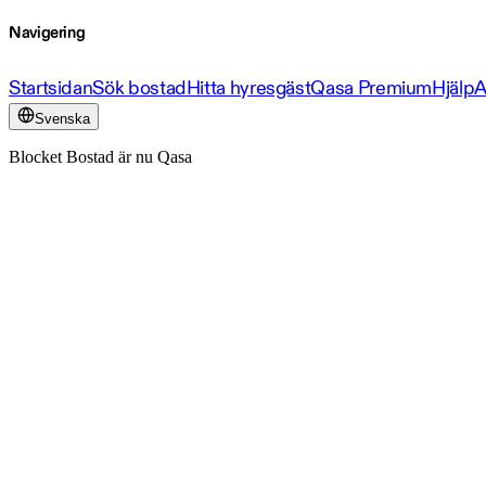
Navigering
Startsidan
Sök bostad
Hitta hyresgäst
Qasa Premium
Hjälp
A
Svenska
Blocket Bostad är nu Qasa