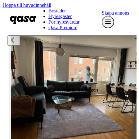
Hoppa till huvudinnehåll
Bostäder
Skapa annons
Hyresgäster
För hyresvärdar
Qasa Premium
Denna bostad är borttagen