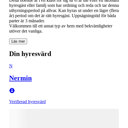
Detta boende är i en klass för sig så vi är ute efter en skötsam
hyresgäst eller familj som har ordning och reda och tar denna
uthyrningsperiod på allvar. Kan hyras ut under en lägre (flera
år) period om det är rätt hyresgäst. Uppsägningstid för båda
parter är 3 månader.
Välkommen till ett annat typ av hem med bekvämligheter
utöver det vanliga.
Läs mer
Din hyresvärd
N
Nermin
Verifierad hyresvärd