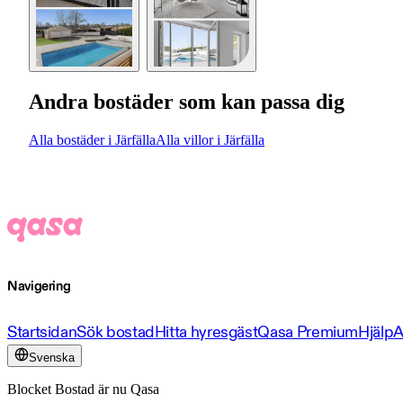
Andra bostäder som kan passa dig
Alla bostäder i Järfälla
Alla villor i Järfälla
Navigering
Startsidan
Sök bostad
Hitta hyresgäst
Qasa Premium
Hjälp
A
Svenska
Blocket Bostad är nu Qasa