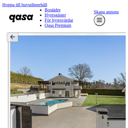
Hoppa till huvudinnehåll
Bostäder
Skapa annons
Hyresgäster
För hyresvärdar
Qasa Premium
Denna bostad är borttagen