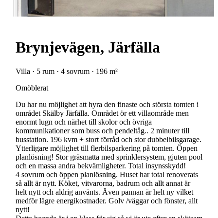
Brynjevägen, Järfälla
Villa · 5 rum · 4 sovrum · 196 m²
Omöblerat
Du har nu möjlighet att hyra den finaste och största tomten i
området Skälby Järfälla. Området ör ett villaområde men
enormt lugn och närhet till skolor och övriga
kommunikationer som buss och pendeltåg.. 2 minuter till
busstation. 196 kvm + stort förråd och stor dubbelbilsgarage.
Ytterligare möjlighet till flerbilsparkering på tomten. Öppen
planlösning! Stor gräsmatta med sprinklersystem, gjuten pool
och en massa andra bekvämligheter. Total insynsskydd!
4 sovrum och öppen planlösning. Huset har total renoverats
så allt är nytt. Köket, vitvarorna, badrum och allt annat är
helt nytt och aldrig använts. Även pannan är helt ny vilket
medför lägre energikostnader. Golv /väggar och fönster, allt
nytt!