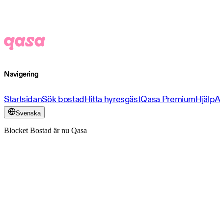
Navigering
Startsidan
Sök bostad
Hitta hyresgäst
Qasa Premium
Hjälp
A
Svenska
Blocket Bostad är nu Qasa