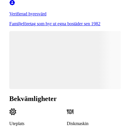
Verifierad hyresvärd
Familjeföretag som hyr ut egna bostäder sen 1982
Bekvämligheter
Uteplats
Diskmaskin