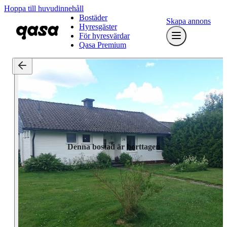
Hoppa till huvudinnehåll
Bostäder
Skapa annons
Hyresgäster
För hyresvärdar
Qasa Premium
Denna bostad är borttagen