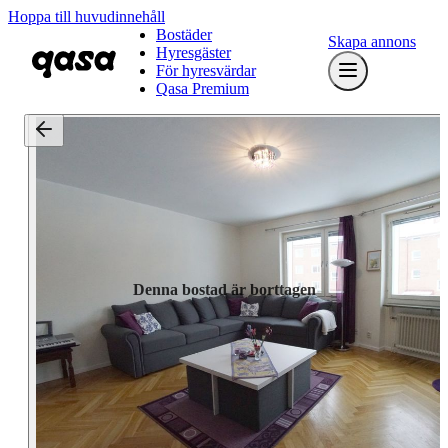
Hoppa till huvudinnehåll
Bostäder
Skapa annons
Hyresgäster
För hyresvärdar
Qasa Premium
Denna bostad är borttagen