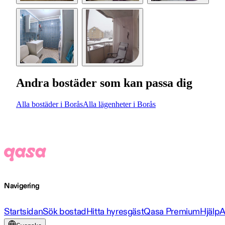
Andra bostäder som kan passa dig
Alla bostäder i Borås
Alla lägenheter i Borås
Navigering
Startsidan
Sök bostad
Hitta hyresgäst
Qasa Premium
Hjälp
A