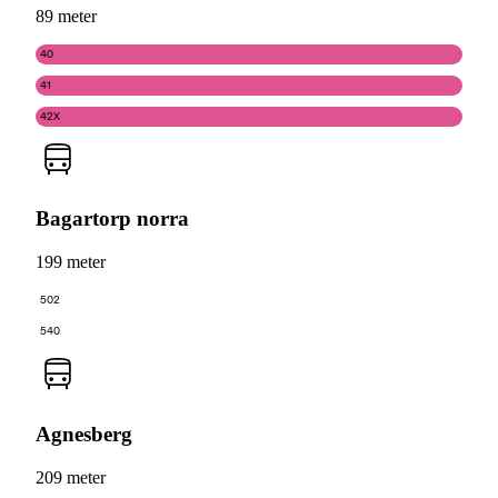
89 meter
40
41
42X
Bagartorp norra
199 meter
502
540
Agnesberg
209 meter