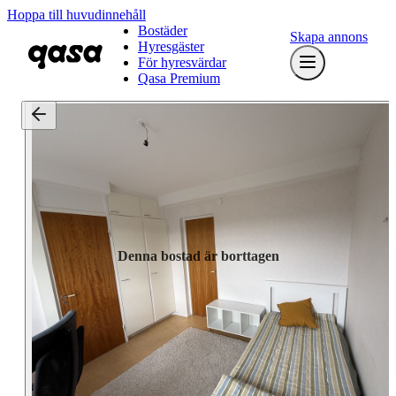
Hoppa till huvudinnehåll
Bostäder
Skapa annons
Hyresgäster
För hyresvärdar
Qasa Premium
Denna bostad är borttagen