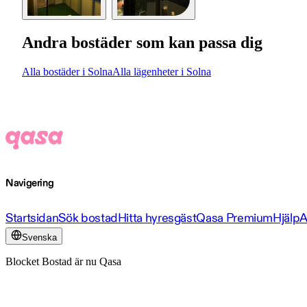
Andra bostäder som kan passa dig
Alla bostäder i Solna
Alla lägenheter i Solna
Navigering
Startsidan
Sök bostad
Hitta hyresgäst
Qasa Premium
Hjälp
A
Svenska
Blocket Bostad är nu Qasa