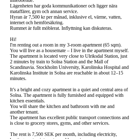
inneboende.
Lägenheten har goda kommunikationer och ligger nära
mataffärer, gym och annan service.
Hyran är 7,500 kr per månad, inklusive el, värme, vatten,
internet och hemförsäkring.
Rummet är fullt möblerat. Inflyttning kan diskuteras.
Hi!
I'm renting out a room in my 3-room apartment (65 sqm).
You will live as a housemate – I live in the apartment myself.
The apartment is located very close to Ulriksdal Station, just
2 minutes by train to Solna Station and the Mall of
Scandinavia. Stockholm University, Karolinska Hospital and
Karolinska Institute in Solna are reachable in about 12–15
minutes.
It’s a bright and cozy apartment in a quiet and central area of
Solna. The apartment is fully furnished and equipped with
kitchen essentials.
You will share the kitchen and bathroom with me and
another tenant.
The apartment has excellent public transport connections and
is close to grocery stores, gyms, and other services.
The rent is 7,500 SEK per month, including electricity,