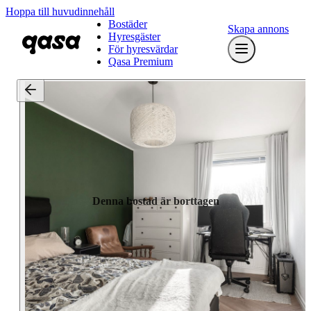
Hoppa till huvudinnehåll
Bostäder
Skapa annons
Hyresgäster
För hyresvärdar
Qasa Premium
Denna bostad är borttagen