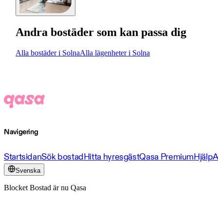
Andra bostäder som kan passa dig
Alla bostäder i Solna
Alla lägenheter i Solna
Navigering
Startsidan
Sök bostad
Hitta hyresgäst
Qasa Premium
Hjälp
A
Svenska
Blocket Bostad är nu Qasa