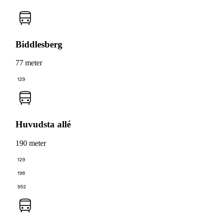
Biddlesberg
77 meter
129
Huvudsta allé
190 meter
129
196
952