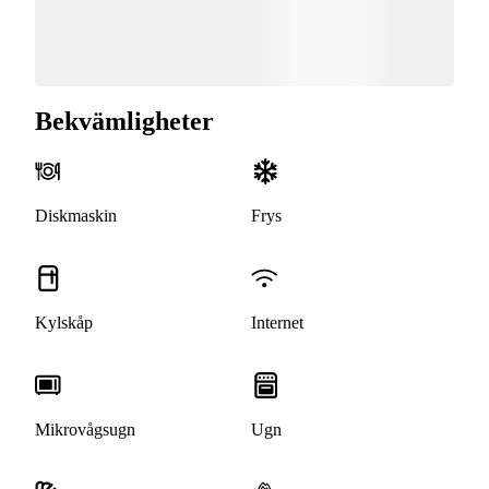
Bekvämligheter
Diskmaskin
Frys
Kylskåp
Internet
Mikrovågsugn
Ugn