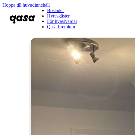
Hoppa till huvudinnehåll
Bostäder
Hyresgäster
För hyresvärdar
Qasa Premium