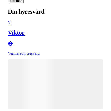
Läs mer
Din hyresvärd
V
Viktor
Verifierad hyresvärd