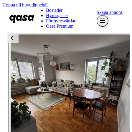
Hoppa till huvudinnehåll
Bostäder
Skapa annons
Hyresgäster
För hyresvärdar
Qasa Premium
Denna bostad är borttagen