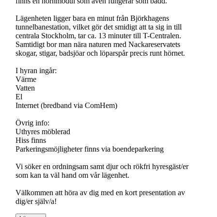
finns en hörnmodul som även fungerar som bädd.
Lägenheten ligger bara en minut från Björkhagens
tunnelbanestation, vilket gör det smidigt att ta sig in till
centrala Stockholm, tar ca. 13 minuter till T-Centralen.
Samtidigt bor man nära naturen med Nackareservatets
skogar, stigar, badsjöar och löparspår precis runt hörnet.
I hyran ingår:
Värme
Vatten
El
Internet (bredband via ComHem)
Övrig info:
Uthyres möblerad
Hiss finns
Parkeringsmöjligheter finns via boendeparkering
Vi söker en ordningsam samt djur och rökfri hyresgäst/er
som kan ta väl hand om vår lägenhet.
Välkommen att höra av dig med en kort presentation av
dig/er själv/a!