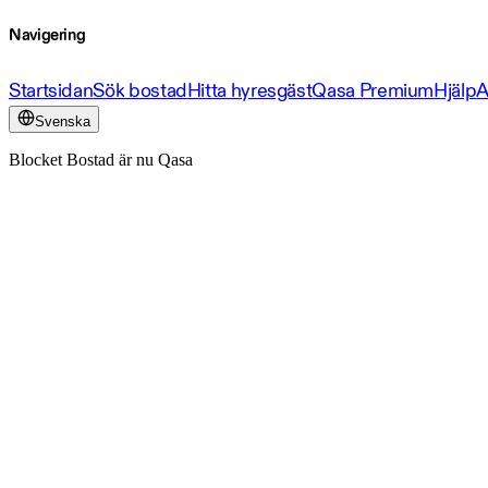
Navigering
Startsidan
Sök bostad
Hitta hyresgäst
Qasa Premium
Hjälp
A
Svenska
Blocket Bostad är nu Qasa