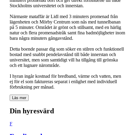
minuters promenad bort och ger direkt förbindelse till både
Stockholms universitetet och innerstan.
Närmaste mataffär är Lidl med 3 minuters promenad från
lägenheten och Mörby Centrum som nås med tunnelbanan
på 5 minuter. Området är grönt och stillsamt, med en härlig
natur och flera promenadstråk samt fina badmöjligheter inom
bara några minuters gångavstånd.
Detta boende passar dig som söker en stilren och funktionell
bostad med snabbt pendelavstånd till både innerstan och
universitet, men som samtidigt vill ha tillgång till grönska
och ett lugnare närområde.
I hyran ingår kostnad för bredband, värme och vatten, men
ej för el som faktureras separat i enlighet med individuell
förbrukning per månad.
Läs mer
Din hyresvärd
F