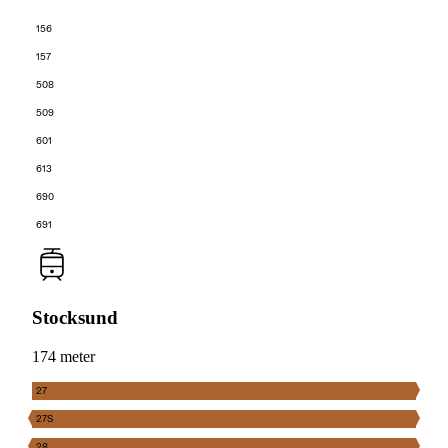
156
157
508
509
601
613
690
691
Stocksund
174 meter
27
27S
28