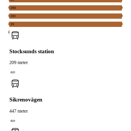
28S
28X
29
Stocksunds station
209 meter
601
Sikrenovägen
447 meter
601