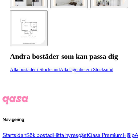
Andra bostäder som kan passa dig
Alla bostäder i Stocksund
Alla lägenheter i Stocksund
Navigering
Startsidan
Sök bostad
Hitta hyresgäst
Qasa Premium
Hjälp
A