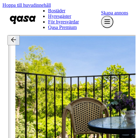
Hoppa till huvudinnehåll
Bostäder
Skapa annons
Hyresgäster
För hyresvärdar
Qasa Premium
Denna bostad är borttagen