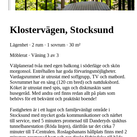
Klostervägen, Stocksund
Lägenhet · 2 rum · 1 sovrum · 30 m²
Möblerat · Våning 3 av 3
Välplanerad tvåa med egen balkong i söderläge och skön
morgonsol. Entréhallen har goda förvaringsmöjligheter.
Vardagsrummet är utrustat med soffgrupp, TV och matbord.
Sovrummet har en säng (120 cm bred) och nattduksbord.
Köket är utrustat med spis, ugn och diskmaskin samt
husegeråd. Med andra ord finns redan allt på plats som
behövs för ett bekvämt och praktiskt boende!
Fastigheten är i ett lugnt och familjevänligt område i
Stocksund med mycket goda kommunikationer och närhet
till service, med 5 minuters promenad till Danderyds sjukhus
tunnelbanestation (Röda linjen), därifrån tar det cirka 7
minuter till T-Centralen. Roslagsbanans hållplats finns med 2