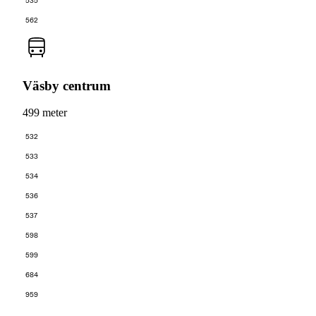
535
562
Väsby centrum
499 meter
532
533
534
536
537
598
599
684
959