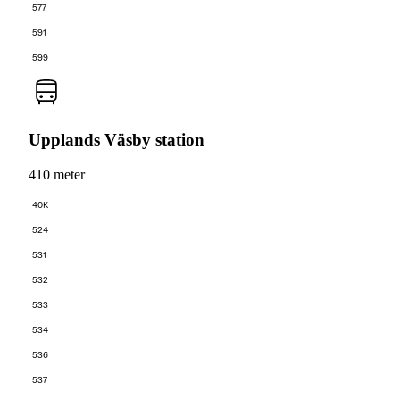
577
591
599
Upplands Väsby station
410 meter
40K
524
531
532
533
534
536
537