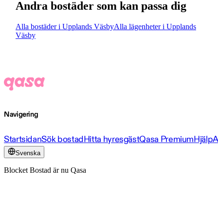
Andra bostäder som kan passa dig
Alla bostäder i Upplands Väsby
Alla lägenheter i Upplands
Väsby
Navigering
Startsidan
Sök bostad
Hitta hyresgäst
Qasa Premium
Hjälp
A
Svenska
Blocket Bostad är nu Qasa