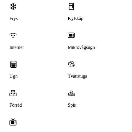
Frys
Kylskåp
Internet
Mikrovågsugn
Ugn
Tvättstuga
Förråd
Spis