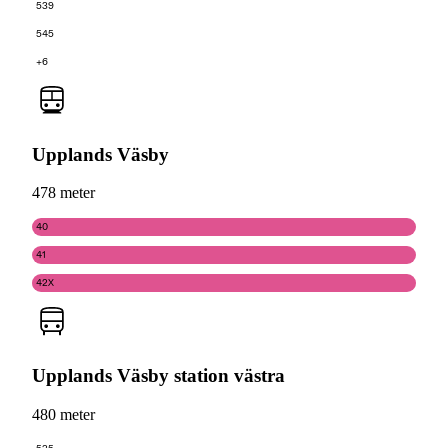
539
545
+6
Upplands Väsby
478 meter
40
41
42X
Upplands Väsby station västra
480 meter