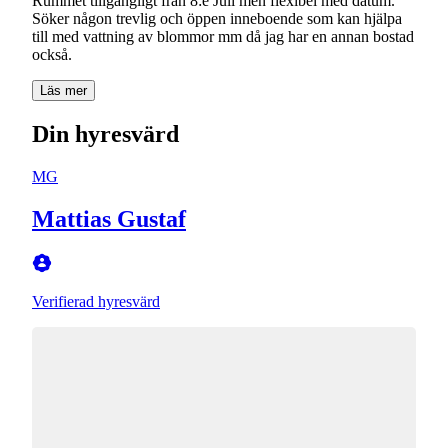
Rummet tillgängligt från 8:e Juli men flexibel med datum.
Söker någon trevlig och öppen inneboende som kan hjälpa
till med vattning av blommor mm då jag har en annan bostad
också.
Läs mer
Din hyresvärd
MG
Mattias Gustaf
Verifierad hyresvärd