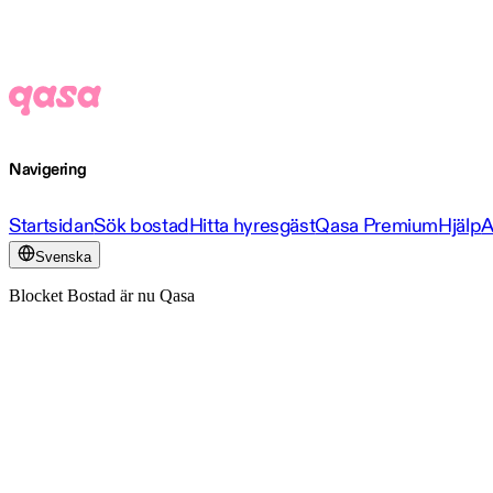
Navigering
Startsidan
Sök bostad
Hitta hyresgäst
Qasa Premium
Hjälp
A
Svenska
Blocket Bostad är nu Qasa