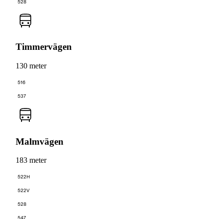
528
Timmervägen
130 meter
516
537
Malmvägen
183 meter
522H
522V
528
547