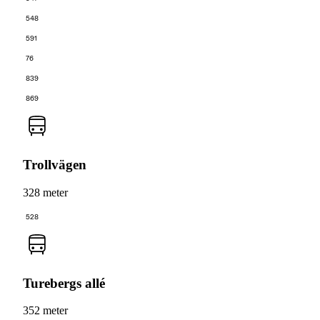
548
591
76
839
869
Trollvägen
328 meter
528
Turebergs allé
352 meter