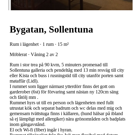
Bygatan, Sollentuna
Rum i lägenhet · 1 rum · 15 m²
Möblerat · Våning 2 av 2
Rum i stor trea på 90 kvm, 5 minuters promenad till
Sollentuna galleria och pendeltåg med 13 min resväg till city
eller Kista och buss i rusningstid till city utanför porten samt
mataffär (Lidl).
I rummet som ligger närmast ytterdörr finns det gott om
garderober (6st) för förvaring samt nästan ny 120cm säng
och fåtölj mm .
Rummet hyrs ut till en person och lägenheten med fullt
utrustat kök och separat badrum och wc delas med mig och
gemensam tvättstuga finns i källaren, (hund hälsar på ibland
så ej lämpligt med allergiker) nära grönområden och badplats
inom gångavstånd.
El och Wi-fi (fiber) ingår i hyran.