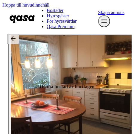
Hoppa till huvudinnehåll
Bostäder
Skapa annons
Hyresgäster
För hyresvärdar
Qasa Premium
Denna bostad är borttagen