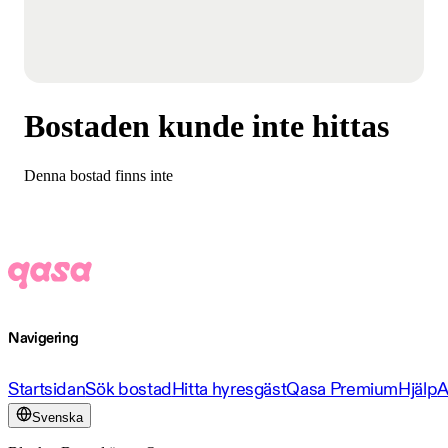
Bostaden kunde inte hittas
Denna bostad finns inte
Navigering
Startsidan
Sök bostad
Hitta hyresgäst
Qasa Premium
Hjälp
A
Svenska