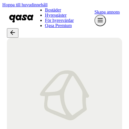
Hoppa till huvudinnehåll
Bostäder
Skapa annons
Hyresgäster
För hyresvärdar
Qasa Premium