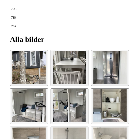
703
710
792
Alla bilder