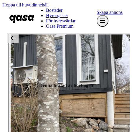
Hoppa till huvudinnehåll
Bostäder
Skapa annons
Hyresgäster
För hyresvärdar
Qasa Premium
Denna bostad är borttagen