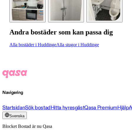
Andra bostäder som kan passa dig
Alla bostäder i Huddinge
Alla stugor i Huddinge
Navigering
Startsidan
Sök bostad
Hitta hyresgäst
Qasa Premium
Hjälp
A
Svenska
Blocket Bostad är nu Qasa