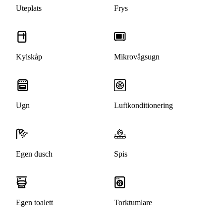
Uteplats
Frys
Kylskåp
Mikrovågsugn
Ugn
Luftkonditionering
Egen dusch
Spis
Egen toalett
Torktumlare