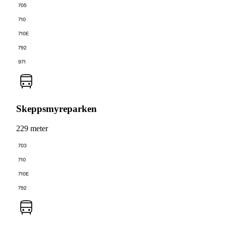
705
710
710E
792
971
Skeppsmyreparken
229 meter
703
710
710E
792