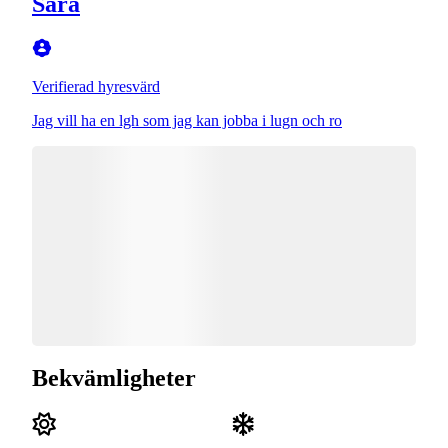
Sara
Verifierad hyresvärd
Jag vill ha en lgh som jag kan jobba i lugn och ro
Bekvämligheter