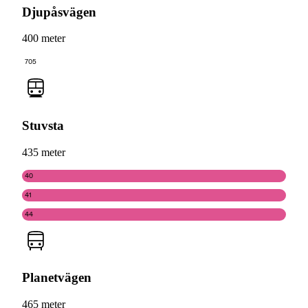
Djupåsvägen
400 meter
705
Stuvsta
435 meter
40
41
44
Planetvägen
465 meter