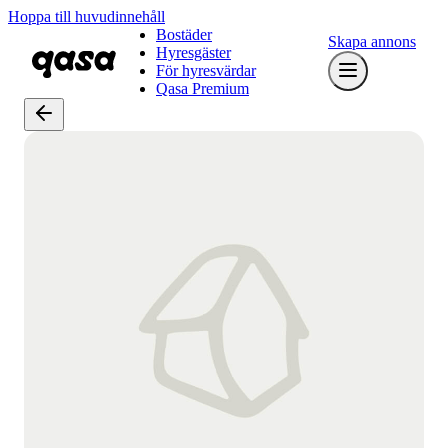
Hoppa till huvudinnehåll
Bostäder
Skapa annons
Hyresgäster
För hyresvärdar
Qasa Premium