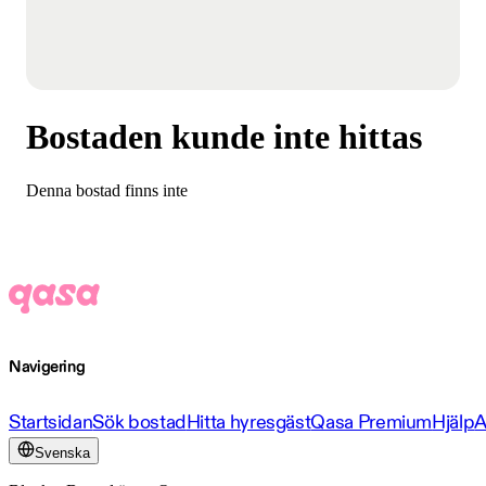
Bostaden kunde inte hittas
Denna bostad finns inte
Navigering
Startsidan
Sök bostad
Hitta hyresgäst
Qasa Premium
Hjälp
A
Svenska