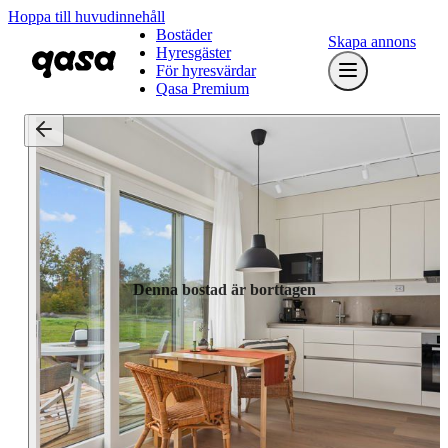
Hoppa till huvudinnehåll
Bostäder
Skapa annons
Hyresgäster
För hyresvärdar
Qasa Premium
Denna bostad är borttagen