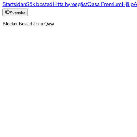
Startsidan
Sök bostad
Hitta hyresgäst
Qasa Premium
Hjälp
A
Svenska
Blocket Bostad är nu Qasa