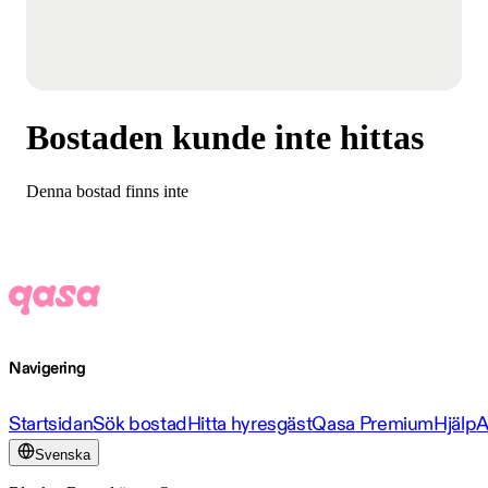
Bostaden kunde inte hittas
Denna bostad finns inte
Navigering
Startsidan
Sök bostad
Hitta hyresgäst
Qasa Premium
Hjälp
A
Svenska