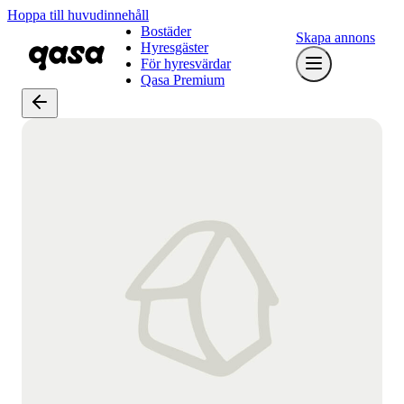
Hoppa till huvudinnehåll
Bostäder
Skapa annons
Hyresgäster
För hyresvärdar
Qasa Premium