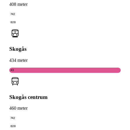
408 meter
742
828
Skogås
434 meter
43
Skogås centrum
460 meter
742
828