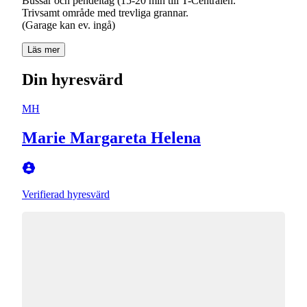
Bussar och pendeltåg (15-20 min till T-Centralen.
Trivsamt område med trevliga grannar.
Läs mer
Din hyresvärd
MH
Marie Margareta Helena
Verifierad hyresvärd