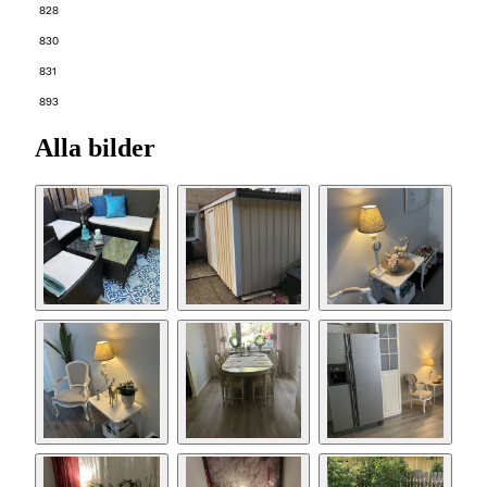
828
830
831
893
Alla bilder