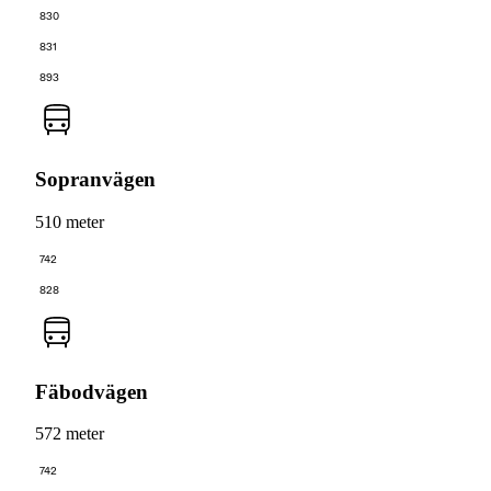
830
831
893
Sopranvägen
510 meter
742
828
Fäbodvägen
572 meter
742