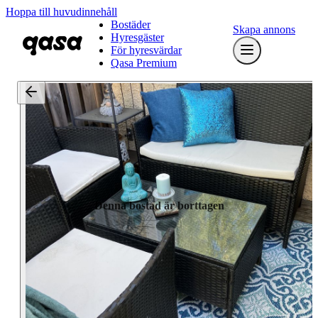
Hoppa till huvudinnehåll
Bostäder
Skapa annons
Hyresgäster
För hyresvärdar
Qasa Premium
Denna bostad är borttagen