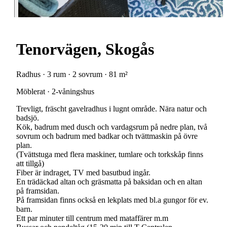
Tenorvägen, Skogås
Radhus · 3 rum · 2 sovrum · 81 m²
Möblerat · 2-våningshus
Trevligt, fräscht gavelradhus i lugnt område. Nära natur och
badsjö.
Kök, badrum med dusch och vardagsrum på nedre plan, två
sovrum och badrum med badkar och tvättmaskin på övre
plan.
(Tvättstuga med flera maskiner, tumlare och torkskåp finns
att tillgå)
Fiber är indraget, TV med basutbud ingår.
En trädäckad altan och gräsmatta på baksidan och en altan
på framsidan.
På framsidan finns också en lekplats med bl.a gungor för ev.
barn.
Ett par minuter till centrum med mataffärer m.m