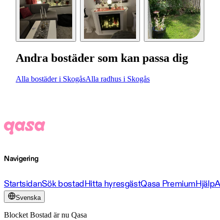
Andra bostäder som kan passa dig
Alla bostäder i Skogås
Alla radhus i Skogås
Navigering
Startsidan
Sök bostad
Hitta hyresgäst
Qasa Premium
Hjälp
A
Svenska
Blocket Bostad är nu Qasa