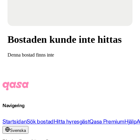
Bostaden kunde inte hittas
Denna bostad finns inte
Navigering
Startsidan
Sök bostad
Hitta hyresgäst
Qasa Premium
Hjälp
A
Svenska