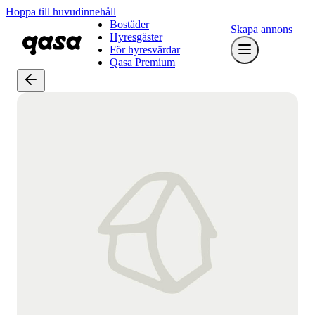
Hoppa till huvudinnehåll
Bostäder
Skapa annons
Hyresgäster
För hyresvärdar
Qasa Premium