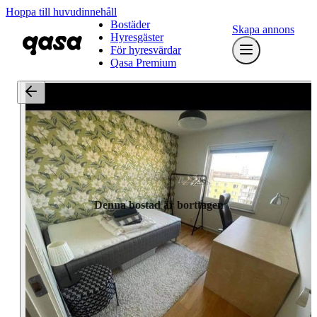
Hoppa till huvudinnehåll
Bostäder
Skapa annons
Hyresgäster
För hyresvärdar
Qasa Premium
Denna bostad är borttagen