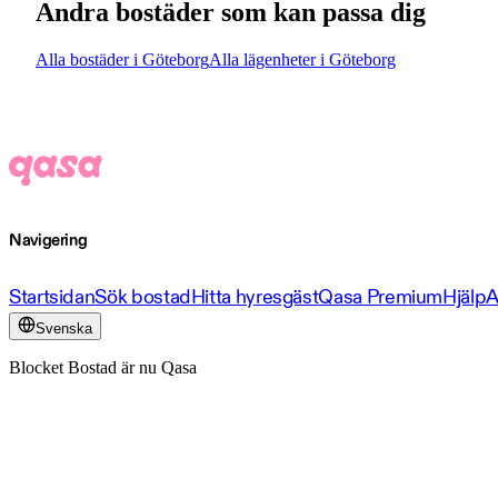
Andra bostäder som kan passa dig
Alla bostäder i Göteborg
Alla lägenheter i Göteborg
Navigering
Startsidan
Sök bostad
Hitta hyresgäst
Qasa Premium
Hjälp
A
Svenska
Blocket Bostad är nu Qasa