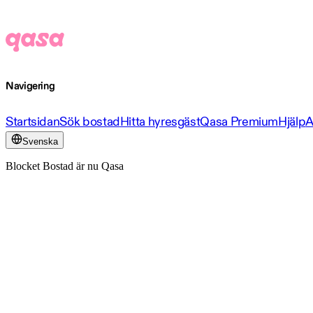
Navigering
Startsidan
Sök bostad
Hitta hyresgäst
Qasa Premium
Hjälp
A
Svenska
Blocket Bostad är nu Qasa