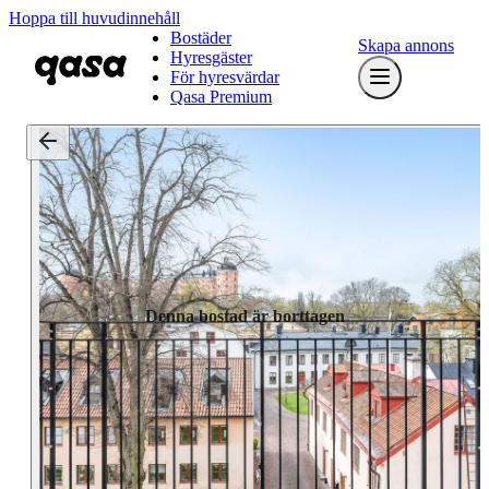
Hoppa till huvudinnehåll
Bostäder
Skapa annons
Hyresgäster
För hyresvärdar
Qasa Premium
Denna bostad är borttagen