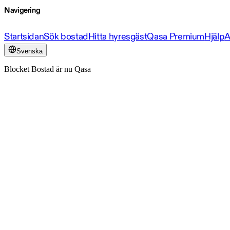
Navigering
Startsidan
Sök bostad
Hitta hyresgäst
Qasa Premium
Hjälp
A
Svenska
Blocket Bostad är nu Qasa