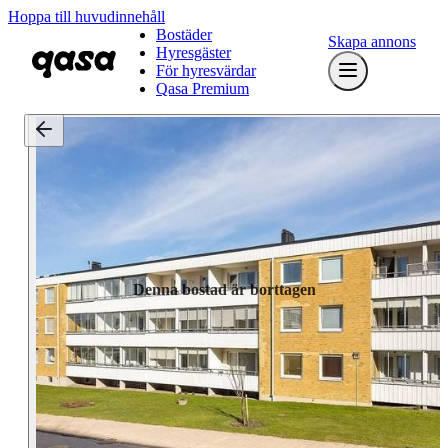
Hoppa till huvudinnehåll
Bostäder
Skapa annons
Hyresgäster
För hyresvärdar
Qasa Premium
Denna bostad är borttagen