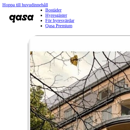
Hoppa till huvudinnehåll
Bostäder
Hyresgäster
För hyresvärdar
Qasa Premium