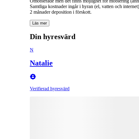
Omöblerade men det finns möjlighet för möblering (anna
Samtliga kostnader ingår i hyran (el, vatten och internet)
2 månader deposition i förskott.
Läs mer
Din hyresvärd
N
Natalie
Verifierad hyresvärd