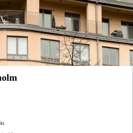
holm
kt.