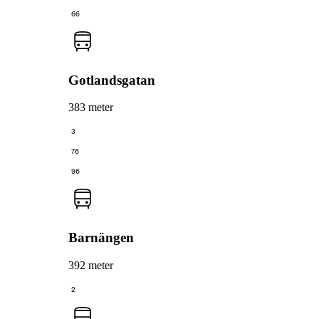
66
Gotlandsgatan
383 meter
3
76
96
Barnängen
392 meter
2