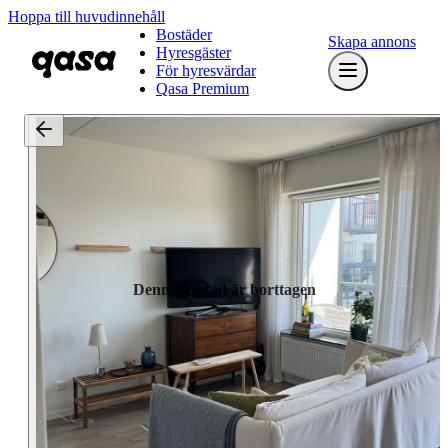
Hoppa till huvudinnehåll
Bostäder
Skapa annons
Hyresgäster
För hyresvärdar
Qasa Premium
Denna bostad är borttagen