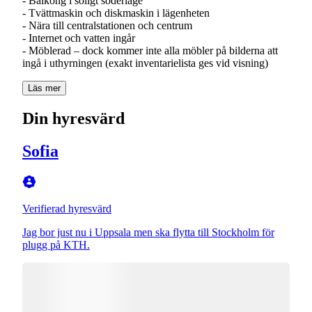
- Balkong i soligt söderläge
- Tvättmaskin och diskmaskin i lägenheten
- Nära till centralstationen och centrum
- Internet och vatten ingår
- Möblerad – dock kommer inte alla möbler på bilderna att
ingå i uthyrningen (exakt inventarielista ges vid visning)
Läs mer
Din hyresvärd
Sofia
Verifierad hyresvärd
Jag bor just nu i Uppsala men ska flytta till Stockholm för
plugg på KTH.