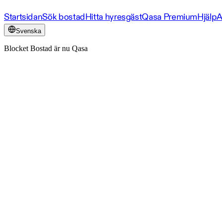
Startsidan
Sök bostad
Hitta hyresgäst
Qasa Premium
Hjälp
A
Svenska
Blocket Bostad är nu Qasa