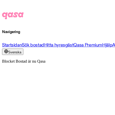
Navigering
Startsidan
Sök bostad
Hitta hyresgäst
Qasa Premium
Hjälp
A
Svenska
Blocket Bostad är nu Qasa