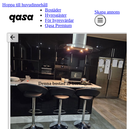
Hoppa till huvudinnehåll
Bostäder
Skapa annons
Hyresgäster
För hyresvärdar
Qasa Premium
Denna bostad är borttagen