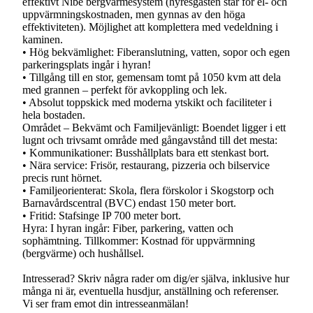
effektivt Nibe bergvärmesystem (hyresgästen står för el- och
uppvärmningskostnaden, men gynnas av den höga
effektiviteten). Möjlighet att komplettera med vedeldning i
kaminen.
• Hög bekvämlighet: Fiberanslutning, vatten, sopor och egen
parkeringsplats ingår i hyran!
• Tillgång till en stor, gemensam tomt på 1050 kvm att dela
med grannen – perfekt för avkoppling och lek.
• Absolut toppskick med moderna ytskikt och faciliteter i
hela bostaden.
Området – Bekvämt och Familjevänligt: Boendet ligger i ett
lugnt och trivsamt område med gångavstånd till det mesta:
• Kommunikationer: Busshållplats bara ett stenkast bort.
• Nära service: Frisör, restaurang, pizzeria och bilservice
precis runt hörnet.
• Familjeorienterat: Skola, flera förskolor i Skogstorp och
Barnavårdscentral (BVC) endast 150 meter bort.
• Fritid: Stafsinge IP 700 meter bort.
Hyra: I hyran ingår: Fiber, parkering, vatten och
sophämtning. Tillkommer: Kostnad för uppvärmning
(bergvärme) och hushållsel.
Intresserad? Skriv några rader om dig/er själva, inklusive hur
många ni är, eventuella husdjur, anställning och referenser.