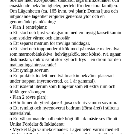
boende med exceptionell standard, låga driftkostnader och
enastående bekvämligheter, perfekt för den stora familjen.
Om Lägenheten (ca. 165 kvm, två plan): Denna ljusa och
inbjudande lägenhet erbjuder generösa ytor och en
genomtänkt planlösning:
• Plan 1 (entréplan):
o Ett stort och ljust vardagsrum med en mysig kassettkamin
som sprider värme och atmosfär.
o Ett separat matrum för trevliga middagar.
o Ett stort och toppmodernt kök med påkostade materialval
som marmorbänkskiva, helväggskök, stor köksö, två ugnar,
diskmaskin, mikro samt stor kyl och frys – en dröm för den
matlagningsintresserade!
o Ett rymligt sovrum.
o En praktisk toalett med tvättmaskin bekvämt placerad
under trappan (nyrenoverad, ca 1 år gammal).
o Ett isolerat uterum som fungerar som ett extra rum och
förlänger säsongen.
• Plan 2 (övre plan):
o Här finner du ytterligare 3 ljusa och trivsamma sovrum.
o Ett rymligt och nyrenoverat badrum (förra året) i stilrena
materialval.
o En välkomnande hall entré högt till tak måste ses för att.
Unika Fördelar & Inkluderat:
• Mycket låga värmekostnader: Lägenheten värms med ett